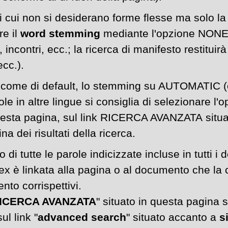
 di cui non si desiderano forme flesse ma solo 
re il
word stemming
mediante l'opzione NONE (e
, incontri, ecc.; la ricerca di manifesto restitui
cc.).
, come di default, lo stemming su AUTOMATIC (ch
le in altre lingue si consiglia di selezionare 
 questa pagina, sul link RICERCA AVANZATA
situ
na dei risultati della ricerca.
o di tutte le parole indicizzate incluse in tutti i
ex è linkata alla pagina o al documento che la 
nto corrispettivi.
ICERCA AVANZATA
" situato in questa pagina s
ul link "
advanced search
" situato accanto a
s