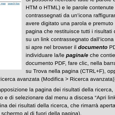
HTM o HTML) e le parole contenute 
contrassegnati da un’icona raffigura
avere digitato una parola e premuto 
pagina che restituisce tutti i risultati
su un link contrassegnato dall’icona
si apre nel browser il
documento
PD
individuare la/le
pagina/e
che contie
documento PDF, fare clic, nella barr
su Trova nella pagina (CTRL+F), op
 Ricerca avanzata (Modifica > Ricerca avanzata)
pposizione la pagina dei risultati della ricerca,
o e di selezionare dal menu a discesa “Apri li
ina dei risultati della ricerca, che rimarrà aper
 schermo al di fuori della pagina).