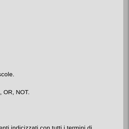
scole.
D, OR, NOT.
i indicizzati con tutti i termini di