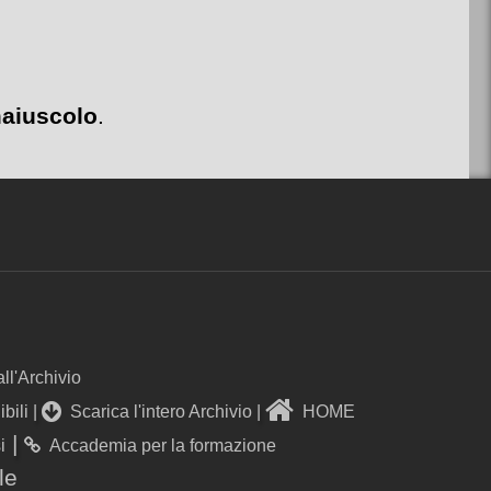
maiuscolo
.
 all'Archivio
bili
|
Scarica l'intero Archivio
|
HOME
|
i
Accademia per la formazione
le