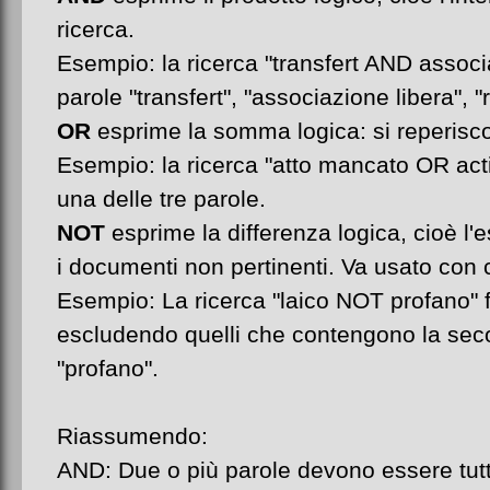
ricerca.
Esempio: la ricerca "transfert AND associ
parole "transfert", "associazione libera", "
OR
esprime la somma logica: si reperisco
Esempio: la ricerca "atto mancato OR actin
una delle tre parole.
NOT
esprime la differenza logica, cioè l'
i documenti non pertinenti. Va usato con c
Esempio: La ricerca "laico NOT profano" fo
escludendo quelli che contengono la seco
"profano".
Riassumendo:
AND: Due o più parole devono essere tutt