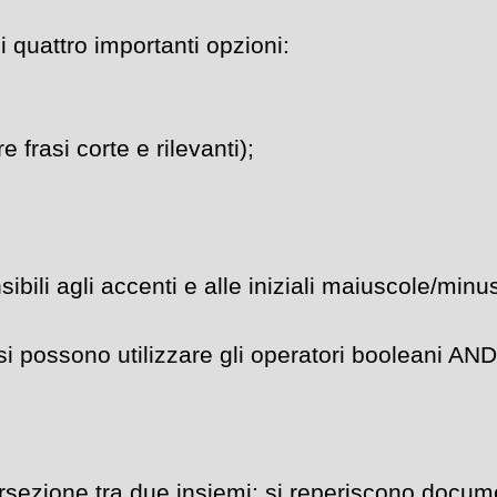
 quattro importanti opzioni:
 frasi corte e rilevanti);
sibili agli accenti e alle iniziali maiuscole/minu
 si possono utilizzare gli operatori booleani AN
ersezione tra due insiemi: si reperiscono document