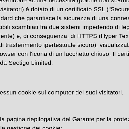
n avendone alcuna necessità (poiché non scamb
isitatori) è dotato di un certificato SSL ("Secu
dard che garantisce la sicurezza di una connes
sibili scambiati fra due sistemi impedendo di le
sferite) e, di conseguenza, di HTTPS (Hyper Tex
i trasferimento ipertestuale sicuro), visualizzab
rowser con l'icona di un lucchetto chiuso. Il certi
o da Sectigo Limited.
 nessun cookie sul computer dei suoi visitatori.
la pagina riepilogativa del Garante per la prote
lla gestione dei cookie: