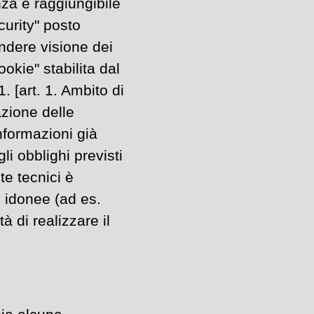
za e raggiungibile
curity" posto
endere visione dei
okie" stabilita dal
1. [art. 1. Ambito di
azione delle
nformazioni già
li obblighi previsti
e tecnici è
iù idonee (ad es.
à di realizzare il