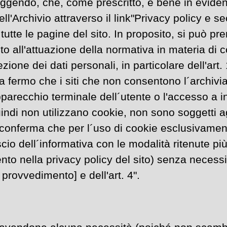
eggendo, che, come prescritto, è bene in eviden
ell'Archivio attraverso il link"Privacy policy e se
tutte le pagine del sito. In proposito, si può pr
to all'attuazione della normativa in materia di co
ione dei dati personali, in particolare dell'art. 
a fermo che i siti che non consentono l´archivi
pparecchio terminale dell´utente o l'accesso a i
indi non utilizzano cookie, non sono soggetti ag
 conferma che per l´uso di cookie esclusivament
lascio dell´informativa con le modalità ritenute p
ento nella privacy policy del sito) senza necessit
provvedimento] e dell'art. 4".